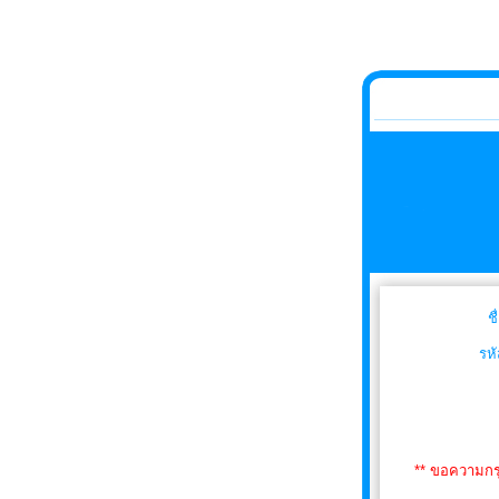
ชื
รห
** ขอความกรุ