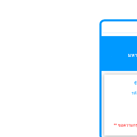
มหา
ชื
รห
** ขอความกรุ